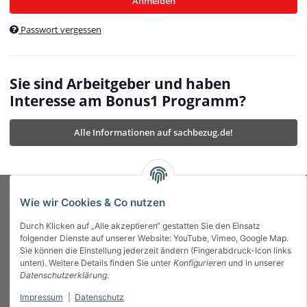
Anmelden
$currentTemplateDirFull
currentTemplateDirFullPath
:
Passwort vergessen
/var/www/vhosts/bonus1.de/html/templates/MyBeat/
$currentTemplateDirFullPath
currentThemeDir
:
templates/MyBeat/themes/mybeat/
$currentThemeDir
currentThemeDirFull
:
Sie sind Arbeitgeber und haben
https://bonus1.de/templates/MyBeat/themes/mybeat/
Interesse am Bonus1 Programm?
$currentThemeDirFull
dbgBarBody
:
$dbgBarBody
Alle Informationen auf sachbezug.de!
dbgBarHead
:
$dbgBarHead
deletedPositions
:
array (0)
$deletedPositions
device
:
Mobile_Detect
$device
Einstellungen
:
array (32)
$Einstellungen
FavourableShipping
:
null
$FavourableShipping
Wie wir Cookies & Co nutzen
favourableShippingString
:
$favourableShippingString
Durch Klicken auf „Alle akzeptieren“ gestatten Sie den Einsatz
Firma
:
JTL\Firma
$Firma
folgender Dienste auf unserer Website: YouTube, Vimeo, Google Map.
imageBaseURL
:
https://bonus1.de/
$imageBaseURL
Sie können die Einstellung jederzeit ändern (Fingerabdruck-Icon links
Das Bonus System mit echtem Mehrwert.
isAjax
:
false
$isAjax
unten). Weitere Details finden Sie unter
Konfigurieren
und in unserer
isFluidTemplate
:
false
$isFluidTemplate
Datenschutzerklärung
.
isMobile
:
true
$isMobile
Impressum
|
Datenschutz
Informationen
isNova
:
true
$isNova