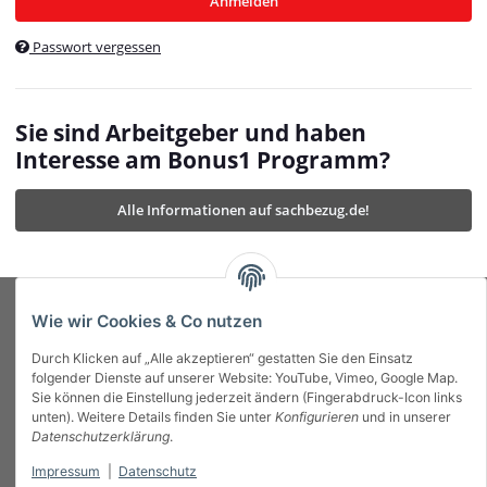
Anmelden
$currentTemplateDirFull
currentTemplateDirFullPath
:
Passwort vergessen
/var/www/vhosts/bonus1.de/html/templates/MyBeat/
$currentTemplateDirFullPath
currentThemeDir
:
templates/MyBeat/themes/mybeat/
$currentThemeDir
currentThemeDirFull
:
Sie sind Arbeitgeber und haben
https://bonus1.de/templates/MyBeat/themes/mybeat/
Interesse am Bonus1 Programm?
$currentThemeDirFull
dbgBarBody
:
$dbgBarBody
Alle Informationen auf sachbezug.de!
dbgBarHead
:
$dbgBarHead
deletedPositions
:
array (0)
$deletedPositions
device
:
Mobile_Detect
$device
Einstellungen
:
array (32)
$Einstellungen
FavourableShipping
:
null
$FavourableShipping
Wie wir Cookies & Co nutzen
favourableShippingString
:
$favourableShippingString
Durch Klicken auf „Alle akzeptieren“ gestatten Sie den Einsatz
Firma
:
JTL\Firma
$Firma
folgender Dienste auf unserer Website: YouTube, Vimeo, Google Map.
imageBaseURL
:
https://bonus1.de/
$imageBaseURL
Sie können die Einstellung jederzeit ändern (Fingerabdruck-Icon links
Das Bonus System mit echtem Mehrwert.
isAjax
:
false
$isAjax
unten). Weitere Details finden Sie unter
Konfigurieren
und in unserer
isFluidTemplate
:
false
$isFluidTemplate
Datenschutzerklärung
.
isMobile
:
true
$isMobile
Impressum
|
Datenschutz
Informationen
isNova
:
true
$isNova