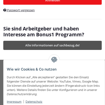
Anmelden
$currentTemplateDirFull
currentTemplateDirFullPath
:
Passwort vergessen
/var/www/vhosts/bonus1.de/html/templates/MyBeat/
$currentTemplateDirFullPath
currentThemeDir
:
templates/MyBeat/themes/mybeat/
$currentThemeDir
currentThemeDirFull
:
Sie sind Arbeitgeber und haben
https://bonus1.de/templates/MyBeat/themes/mybeat/
Interesse am Bonus1 Programm?
$currentThemeDirFull
dbgBarBody
:
$dbgBarBody
Alle Informationen auf sachbezug.de!
dbgBarHead
:
$dbgBarHead
deletedPositions
:
array (0)
$deletedPositions
device
:
Mobile_Detect
$device
Einstellungen
:
array (32)
$Einstellungen
FavourableShipping
:
null
$FavourableShipping
Wie wir Cookies & Co nutzen
favourableShippingString
:
$favourableShippingString
Durch Klicken auf „Alle akzeptieren“ gestatten Sie den Einsatz
Firma
:
JTL\Firma
$Firma
folgender Dienste auf unserer Website: YouTube, Vimeo, Google Map.
imageBaseURL
:
https://bonus1.de/
$imageBaseURL
Sie können die Einstellung jederzeit ändern (Fingerabdruck-Icon links
Das Bonus System mit echtem Mehrwert.
isAjax
:
false
$isAjax
unten). Weitere Details finden Sie unter
Konfigurieren
und in unserer
isFluidTemplate
:
false
$isFluidTemplate
Datenschutzerklärung
.
isMobile
:
true
$isMobile
Impressum
|
Datenschutz
Informationen
isNova
:
true
$isNova