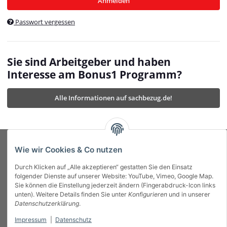
Anmelden
$currentTemplateDirFull
currentTemplateDirFullPath
:
Passwort vergessen
/var/www/vhosts/bonus1.de/html/templates/MyBeat/
$currentTemplateDirFullPath
currentThemeDir
:
templates/MyBeat/themes/mybeat/
$currentThemeDir
currentThemeDirFull
:
Sie sind Arbeitgeber und haben
https://bonus1.de/templates/MyBeat/themes/mybeat/
Interesse am Bonus1 Programm?
$currentThemeDirFull
dbgBarBody
:
$dbgBarBody
Alle Informationen auf sachbezug.de!
dbgBarHead
:
$dbgBarHead
deletedPositions
:
array (0)
$deletedPositions
device
:
Mobile_Detect
$device
Einstellungen
:
array (32)
$Einstellungen
FavourableShipping
:
null
$FavourableShipping
Wie wir Cookies & Co nutzen
favourableShippingString
:
$favourableShippingString
Durch Klicken auf „Alle akzeptieren“ gestatten Sie den Einsatz
Firma
:
JTL\Firma
$Firma
folgender Dienste auf unserer Website: YouTube, Vimeo, Google Map.
imageBaseURL
:
https://bonus1.de/
$imageBaseURL
Sie können die Einstellung jederzeit ändern (Fingerabdruck-Icon links
Das Bonus System mit echtem Mehrwert.
isAjax
:
false
$isAjax
unten). Weitere Details finden Sie unter
Konfigurieren
und in unserer
isFluidTemplate
:
false
$isFluidTemplate
Datenschutzerklärung
.
isMobile
:
true
$isMobile
Impressum
|
Datenschutz
Informationen
isNova
:
true
$isNova