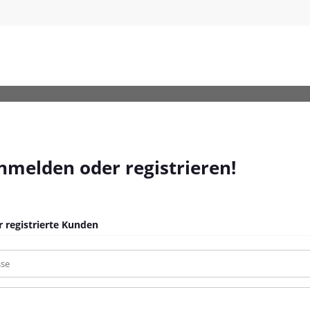
-Optik-68x37x142cm-Holzwerkstoff
anmelden oder registrieren!
 registrierte Kunden
sse