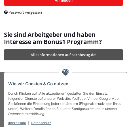
Anmelden
$currentTemplateDirFull
currentTemplateDirFullPath
:
Passwort vergessen
/var/www/vhosts/bonus1.de/html/templates/MyBeat/
$currentTemplateDirFullPath
currentThemeDir
:
templates/MyBeat/themes/mybeat/
$currentThemeDir
currentThemeDirFull
:
Sie sind Arbeitgeber und haben
https://bonus1.de/templates/MyBeat/themes/mybeat/
Interesse am Bonus1 Programm?
$currentThemeDirFull
dbgBarBody
:
$dbgBarBody
Alle Informationen auf sachbezug.de!
dbgBarHead
:
$dbgBarHead
deletedPositions
:
array (0)
$deletedPositions
device
:
Mobile_Detect
$device
Einstellungen
:
array (32)
$Einstellungen
FavourableShipping
:
null
$FavourableShipping
Wie wir Cookies & Co nutzen
favourableShippingString
:
$favourableShippingString
Durch Klicken auf „Alle akzeptieren“ gestatten Sie den Einsatz
Firma
:
JTL\Firma
$Firma
folgender Dienste auf unserer Website: YouTube, Vimeo, Google Map.
imageBaseURL
:
https://bonus1.de/
$imageBaseURL
Sie können die Einstellung jederzeit ändern (Fingerabdruck-Icon links
Das Bonus System mit echtem Mehrwert.
isAjax
:
false
$isAjax
unten). Weitere Details finden Sie unter
Konfigurieren
und in unserer
isFluidTemplate
:
false
$isFluidTemplate
Datenschutzerklärung
.
isMobile
:
true
$isMobile
Impressum
|
Datenschutz
Informationen
isNova
:
true
$isNova