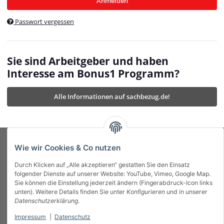
Anmelden
$currentTemplateDirFull
currentTemplateDirFullPath
:
Passwort vergessen
/var/www/vhosts/bonus1.de/html/templates/MyBeat/
$currentTemplateDirFullPath
currentThemeDir
:
templates/MyBeat/themes/mybeat/
$currentThemeDir
currentThemeDirFull
:
Sie sind Arbeitgeber und haben
https://bonus1.de/templates/MyBeat/themes/mybeat/
Interesse am Bonus1 Programm?
$currentThemeDirFull
dbgBarBody
:
$dbgBarBody
Alle Informationen auf sachbezug.de!
dbgBarHead
:
$dbgBarHead
deletedPositions
:
array (0)
$deletedPositions
device
:
Mobile_Detect
$device
Einstellungen
:
array (32)
$Einstellungen
FavourableShipping
:
null
$FavourableShipping
Wie wir Cookies & Co nutzen
favourableShippingString
:
$favourableShippingString
Durch Klicken auf „Alle akzeptieren“ gestatten Sie den Einsatz
Firma
:
JTL\Firma
$Firma
folgender Dienste auf unserer Website: YouTube, Vimeo, Google Map.
imageBaseURL
:
https://bonus1.de/
$imageBaseURL
Sie können die Einstellung jederzeit ändern (Fingerabdruck-Icon links
Das Bonus System mit echtem Mehrwert.
isAjax
:
false
$isAjax
unten). Weitere Details finden Sie unter
Konfigurieren
und in unserer
isFluidTemplate
:
false
$isFluidTemplate
Datenschutzerklärung
.
isMobile
:
true
$isMobile
Impressum
|
Datenschutz
Informationen
isNova
:
true
$isNova