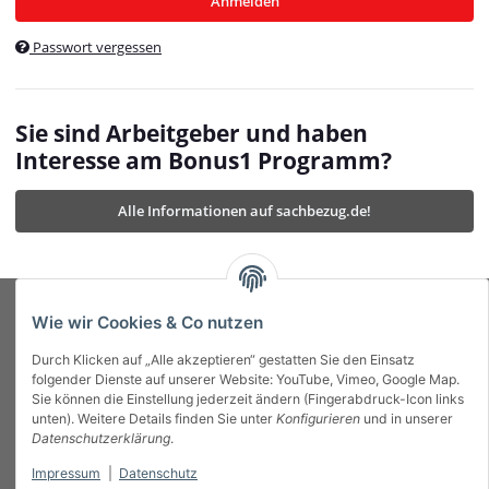
Anmelden
$currentTemplateDirFull
currentTemplateDirFullPath
:
Passwort vergessen
/var/www/vhosts/bonus1.de/html/templates/MyBeat/
$currentTemplateDirFullPath
currentThemeDir
:
templates/MyBeat/themes/mybeat/
$currentThemeDir
currentThemeDirFull
:
Sie sind Arbeitgeber und haben
https://bonus1.de/templates/MyBeat/themes/mybeat/
Interesse am Bonus1 Programm?
$currentThemeDirFull
dbgBarBody
:
$dbgBarBody
Alle Informationen auf sachbezug.de!
dbgBarHead
:
$dbgBarHead
deletedPositions
:
array (0)
$deletedPositions
device
:
Mobile_Detect
$device
Einstellungen
:
array (32)
$Einstellungen
FavourableShipping
:
null
$FavourableShipping
Wie wir Cookies & Co nutzen
favourableShippingString
:
$favourableShippingString
Durch Klicken auf „Alle akzeptieren“ gestatten Sie den Einsatz
Firma
:
JTL\Firma
$Firma
folgender Dienste auf unserer Website: YouTube, Vimeo, Google Map.
imageBaseURL
:
https://bonus1.de/
$imageBaseURL
Sie können die Einstellung jederzeit ändern (Fingerabdruck-Icon links
Das Bonus System mit echtem Mehrwert.
isAjax
:
false
$isAjax
unten). Weitere Details finden Sie unter
Konfigurieren
und in unserer
isFluidTemplate
:
false
$isFluidTemplate
Datenschutzerklärung
.
isMobile
:
true
$isMobile
Impressum
|
Datenschutz
Informationen
isNova
:
true
$isNova