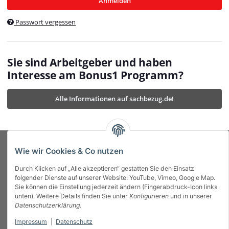
Anmelden
$currentTemplateDirFull
currentTemplateDirFullPath
:
Passwort vergessen
/var/www/vhosts/bonus1.de/html/templates/MyBeat/
$currentTemplateDirFullPath
currentThemeDir
:
templates/MyBeat/themes/mybeat/
$currentThemeDir
currentThemeDirFull
:
Sie sind Arbeitgeber und haben
https://bonus1.de/templates/MyBeat/themes/mybeat/
Interesse am Bonus1 Programm?
$currentThemeDirFull
dbgBarBody
:
$dbgBarBody
Alle Informationen auf sachbezug.de!
dbgBarHead
:
$dbgBarHead
deletedPositions
:
array (0)
$deletedPositions
device
:
Mobile_Detect
$device
Einstellungen
:
array (32)
$Einstellungen
FavourableShipping
:
null
$FavourableShipping
Wie wir Cookies & Co nutzen
favourableShippingString
:
$favourableShippingString
Durch Klicken auf „Alle akzeptieren“ gestatten Sie den Einsatz
Firma
:
JTL\Firma
$Firma
folgender Dienste auf unserer Website: YouTube, Vimeo, Google Map.
imageBaseURL
:
https://bonus1.de/
$imageBaseURL
Sie können die Einstellung jederzeit ändern (Fingerabdruck-Icon links
Das Bonus System mit echtem Mehrwert.
isAjax
:
false
$isAjax
unten). Weitere Details finden Sie unter
Konfigurieren
und in unserer
isFluidTemplate
:
false
$isFluidTemplate
Datenschutzerklärung
.
isMobile
:
true
$isMobile
Impressum
|
Datenschutz
Informationen
isNova
:
true
$isNova