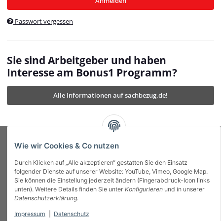
Anmelden
$currentTemplateDirFull
currentTemplateDirFullPath
:
Passwort vergessen
/var/www/vhosts/bonus1.de/html/templates/MyBeat/
$currentTemplateDirFullPath
currentThemeDir
:
templates/MyBeat/themes/mybeat/
$currentThemeDir
currentThemeDirFull
:
Sie sind Arbeitgeber und haben
https://bonus1.de/templates/MyBeat/themes/mybeat/
Interesse am Bonus1 Programm?
$currentThemeDirFull
dbgBarBody
:
$dbgBarBody
Alle Informationen auf sachbezug.de!
dbgBarHead
:
$dbgBarHead
deletedPositions
:
array (0)
$deletedPositions
device
:
Mobile_Detect
$device
Einstellungen
:
array (32)
$Einstellungen
FavourableShipping
:
null
$FavourableShipping
Wie wir Cookies & Co nutzen
favourableShippingString
:
$favourableShippingString
Durch Klicken auf „Alle akzeptieren“ gestatten Sie den Einsatz
Firma
:
JTL\Firma
$Firma
folgender Dienste auf unserer Website: YouTube, Vimeo, Google Map.
imageBaseURL
:
https://bonus1.de/
$imageBaseURL
Sie können die Einstellung jederzeit ändern (Fingerabdruck-Icon links
Das Bonus System mit echtem Mehrwert.
isAjax
:
false
$isAjax
unten). Weitere Details finden Sie unter
Konfigurieren
und in unserer
isFluidTemplate
:
false
$isFluidTemplate
Datenschutzerklärung
.
isMobile
:
true
$isMobile
Impressum
|
Datenschutz
Informationen
isNova
:
true
$isNova