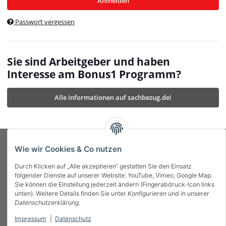
Anmelden
$currentTemplateDirFull
currentTemplateDirFullPath
:
Passwort vergessen
/var/www/vhosts/bonus1.de/html/templates/MyBeat/
$currentTemplateDirFullPath
currentThemeDir
:
templates/MyBeat/themes/mybeat/
$currentThemeDir
currentThemeDirFull
:
Sie sind Arbeitgeber und haben
https://bonus1.de/templates/MyBeat/themes/mybeat/
Interesse am Bonus1 Programm?
$currentThemeDirFull
dbgBarBody
:
$dbgBarBody
Alle Informationen auf sachbezug.de!
dbgBarHead
:
$dbgBarHead
deletedPositions
:
array (0)
$deletedPositions
device
:
Mobile_Detect
$device
Einstellungen
:
array (32)
$Einstellungen
FavourableShipping
:
null
$FavourableShipping
Wie wir Cookies & Co nutzen
favourableShippingString
:
$favourableShippingString
Durch Klicken auf „Alle akzeptieren“ gestatten Sie den Einsatz
Firma
:
JTL\Firma
$Firma
folgender Dienste auf unserer Website: YouTube, Vimeo, Google Map.
imageBaseURL
:
https://bonus1.de/
$imageBaseURL
Sie können die Einstellung jederzeit ändern (Fingerabdruck-Icon links
Das Bonus System mit echtem Mehrwert.
isAjax
:
false
$isAjax
unten). Weitere Details finden Sie unter
Konfigurieren
und in unserer
isFluidTemplate
:
false
$isFluidTemplate
Datenschutzerklärung
.
isMobile
:
true
$isMobile
Impressum
|
Datenschutz
Informationen
isNova
:
true
$isNova