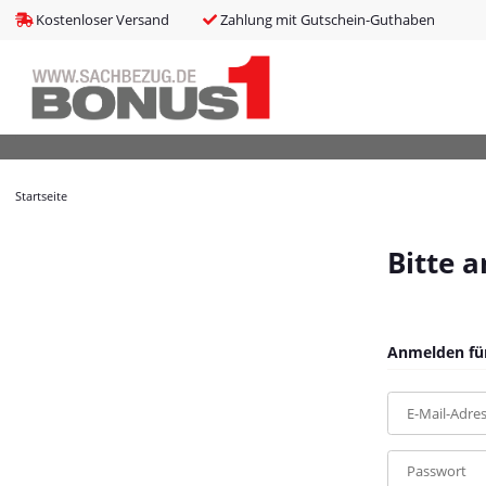
bms_tableItems
:
array (8)
Kostenloser Versand
Zahlung mit Gutschein-Guthaben
bNoIndex
:
false
boxes
:
array (4)
boxesLeftActive
:
false
bPreisverlauf
:
false
Brotnavi
:
array (1)
bs3CSSUpdateSRC
:
cCanonicalURL
:
https://bonus1.de/LUPUS-360-PIR-Bewegungsmelder
Startseite
cCSS_arr
:
array (2)
cJS_arr
:
array (21)
combinedCSS
:
asset/mybeat.css,plugin_css?v=1.0.0
Bitte 
consentItems
:
Illuminate\Support\Collection
countries
:
Illuminate\Support\Collection
cPluginCss_arr
:
array (5)
cPluginJsBody_arr
:
array (2)
Anmelden für
cPluginJsHead_arr
:
array (1)
cSessionID
:
2eecbeddad8df248276b46b800d95bef
E-Mail-Adre
cShopName
:
Bonus1
currentTemplateDir
:
templates/MyBeat/
currentTemplateDirFull
:
https://bonus1.de/templates/MyBeat/
Passwort