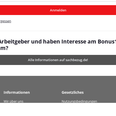
/MyBeat/
Anmelden
t/
rgessen
 Arbeitgeber und haben Interesse am Bonus
mm?
Alle Informationen auf sachbezug.de!
Informationen
Gesetzliches
Wir über uns
Nutzungsbedingungen
value="f6d1e56cd878c9c3834407a122467b786b8e68790bfaac388d8b57c2b9f326fd" /
Kontakt
Datenschutz
Versandinformationen
AGB