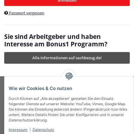
Anmelden
$currentTemplateDirFull
currentTemplateDirFullPath
:
Passwort vergessen
/var/www/vhosts/bonus1.de/html/templates/MyBeat/
$currentTemplateDirFullPath
currentThemeDir
:
templates/MyBeat/themes/mybeat/
$currentThemeDir
currentThemeDirFull
:
Sie sind Arbeitgeber und haben
https://bonus1.de/templates/MyBeat/themes/mybeat/
Interesse am Bonus1 Programm?
$currentThemeDirFull
dbgBarBody
:
$dbgBarBody
Alle Informationen auf sachbezug.de!
dbgBarHead
:
$dbgBarHead
deletedPositions
:
array (0)
$deletedPositions
device
:
Mobile_Detect
$device
Einstellungen
:
array (32)
$Einstellungen
FavourableShipping
:
null
$FavourableShipping
Wie wir Cookies & Co nutzen
favourableShippingString
:
$favourableShippingString
Durch Klicken auf „Alle akzeptieren“ gestatten Sie den Einsatz
Firma
:
JTL\Firma
$Firma
folgender Dienste auf unserer Website: YouTube, Vimeo, Google Map.
imageBaseURL
:
https://bonus1.de/
$imageBaseURL
Sie können die Einstellung jederzeit ändern (Fingerabdruck-Icon links
Das Bonus System mit echtem Mehrwert.
isAjax
:
false
$isAjax
unten). Weitere Details finden Sie unter
Konfigurieren
und in unserer
isFluidTemplate
:
false
$isFluidTemplate
Datenschutzerklärung
.
isMobile
:
true
$isMobile
Impressum
|
Datenschutz
Informationen
isNova
:
true
$isNova