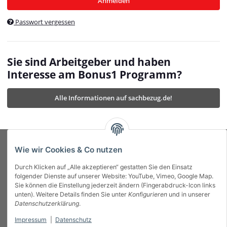
Anmelden
$currentTemplateDirFull
currentTemplateDirFullPath
:
Passwort vergessen
/var/www/vhosts/bonus1.de/html/templates/MyBeat/
$currentTemplateDirFullPath
currentThemeDir
:
templates/MyBeat/themes/mybeat/
$currentThemeDir
currentThemeDirFull
:
Sie sind Arbeitgeber und haben
https://bonus1.de/templates/MyBeat/themes/mybeat/
Interesse am Bonus1 Programm?
$currentThemeDirFull
dbgBarBody
:
$dbgBarBody
Alle Informationen auf sachbezug.de!
dbgBarHead
:
$dbgBarHead
deletedPositions
:
array (0)
$deletedPositions
device
:
Mobile_Detect
$device
Einstellungen
:
array (32)
$Einstellungen
FavourableShipping
:
null
$FavourableShipping
Wie wir Cookies & Co nutzen
favourableShippingString
:
$favourableShippingString
Durch Klicken auf „Alle akzeptieren“ gestatten Sie den Einsatz
Firma
:
JTL\Firma
$Firma
folgender Dienste auf unserer Website: YouTube, Vimeo, Google Map.
imageBaseURL
:
https://bonus1.de/
$imageBaseURL
Sie können die Einstellung jederzeit ändern (Fingerabdruck-Icon links
Das Bonus System mit echtem Mehrwert.
isAjax
:
false
$isAjax
unten). Weitere Details finden Sie unter
Konfigurieren
und in unserer
isFluidTemplate
:
false
$isFluidTemplate
Datenschutzerklärung
.
isMobile
:
true
$isMobile
Impressum
|
Datenschutz
Informationen
isNova
:
true
$isNova