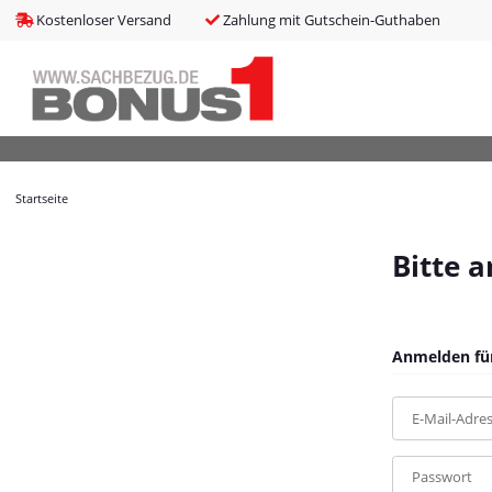
bms_tableItems
:
array (8)
Kostenloser Versand
Zahlung mit Gutschein-Guthaben
bNoIndex
:
false
boxes
:
array (4)
boxesLeftActive
:
false
bPreisverlauf
:
false
Brotnavi
:
array (1)
bs3CSSUpdateSRC
:
cCanonicalURL
:
https://bonus1.de/LUPUS-PIR-Bewegungsmelder-V2
Startseite
cCSS_arr
:
array (2)
cJS_arr
:
array (21)
combinedCSS
:
asset/mybeat.css,plugin_css?v=1.0.0
Bitte 
consentItems
:
Illuminate\Support\Collection
countries
:
Illuminate\Support\Collection
cPluginCss_arr
:
array (5)
cPluginJsBody_arr
:
array (2)
Anmelden für
cPluginJsHead_arr
:
array (1)
cSessionID
:
9ea8817f7d1a0574875826a10f00512a
E-Mail-Adre
cShopName
:
Bonus1
currentTemplateDir
:
templates/MyBeat/
currentTemplateDirFull
:
https://bonus1.de/templates/MyBeat/
Passwort