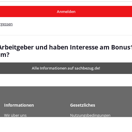
/MyBeat/
Anmelden
t/
rgessen
 Arbeitgeber und haben Interesse am Bonus
mm?
Alle Informationen auf sachbezug.de!
Informationen
Gesetzliches
Wir über uns
Nutzungsbedingungen
 value="fbc8a00435de5088492be9b465098b782a4b89608910aefb70eb48f27ba235ca" 
Kontakt
Datenschutz
Versandinformationen
AGB