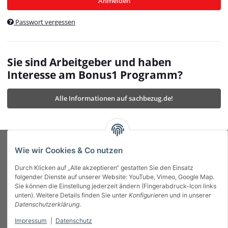
Anmelden
$currentTemplateDirFull
currentTemplateDirFullPath
:
Passwort vergessen
/var/www/vhosts/bonus1.de/html/templates/MyBeat/
$currentTemplateDirFullPath
currentThemeDir
:
templates/MyBeat/themes/mybeat/
$currentThemeDir
currentThemeDirFull
:
Sie sind Arbeitgeber und haben
https://bonus1.de/templates/MyBeat/themes/mybeat/
Interesse am Bonus1 Programm?
$currentThemeDirFull
dbgBarBody
:
$dbgBarBody
Alle Informationen auf sachbezug.de!
dbgBarHead
:
$dbgBarHead
deletedPositions
:
array (0)
$deletedPositions
device
:
Mobile_Detect
$device
Einstellungen
:
array (32)
$Einstellungen
FavourableShipping
:
null
$FavourableShipping
Wie wir Cookies & Co nutzen
favourableShippingString
:
$favourableShippingString
Durch Klicken auf „Alle akzeptieren“ gestatten Sie den Einsatz
Firma
:
JTL\Firma
$Firma
folgender Dienste auf unserer Website: YouTube, Vimeo, Google Map.
imageBaseURL
:
https://bonus1.de/
$imageBaseURL
Sie können die Einstellung jederzeit ändern (Fingerabdruck-Icon links
Das Bonus System mit echtem Mehrwert.
isAjax
:
false
$isAjax
unten). Weitere Details finden Sie unter
Konfigurieren
und in unserer
isFluidTemplate
:
false
$isFluidTemplate
Datenschutzerklärung
.
isMobile
:
true
$isMobile
Impressum
|
Datenschutz
Informationen
isNova
:
true
$isNova