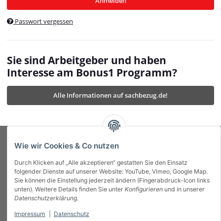
Anmelden
$currentTemplateDirFull
currentTemplateDirFullPath
:
Passwort vergessen
/var/www/vhosts/bonus1.de/html/templates/MyBeat/
$currentTemplateDirFullPath
currentThemeDir
:
templates/MyBeat/themes/mybeat/
$currentThemeDir
currentThemeDirFull
:
Sie sind Arbeitgeber und haben
https://bonus1.de/templates/MyBeat/themes/mybeat/
Interesse am Bonus1 Programm?
$currentThemeDirFull
dbgBarBody
:
$dbgBarBody
Alle Informationen auf sachbezug.de!
dbgBarHead
:
$dbgBarHead
deletedPositions
:
array (0)
$deletedPositions
device
:
Mobile_Detect
$device
Einstellungen
:
array (32)
$Einstellungen
FavourableShipping
:
null
$FavourableShipping
Wie wir Cookies & Co nutzen
favourableShippingString
:
$favourableShippingString
Durch Klicken auf „Alle akzeptieren“ gestatten Sie den Einsatz
Firma
:
JTL\Firma
$Firma
folgender Dienste auf unserer Website: YouTube, Vimeo, Google Map.
imageBaseURL
:
https://bonus1.de/
$imageBaseURL
Sie können die Einstellung jederzeit ändern (Fingerabdruck-Icon links
Das Bonus System mit echtem Mehrwert.
isAjax
:
false
$isAjax
unten). Weitere Details finden Sie unter
Konfigurieren
und in unserer
isFluidTemplate
:
false
$isFluidTemplate
Datenschutzerklärung
.
isMobile
:
true
$isMobile
Impressum
|
Datenschutz
Informationen
isNova
:
true
$isNova