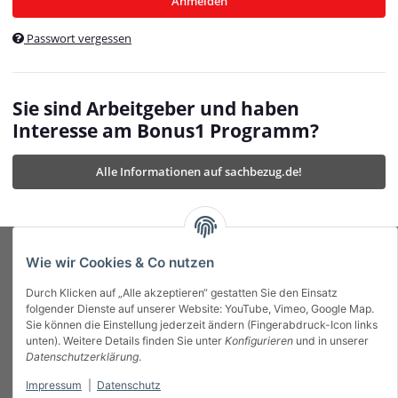
Anmelden
$currentTemplateDirFull
currentTemplateDirFullPath
:
Passwort vergessen
/var/www/vhosts/bonus1.de/html/templates/MyBeat/
$currentTemplateDirFullPath
currentThemeDir
:
templates/MyBeat/themes/mybeat/
$currentThemeDir
currentThemeDirFull
:
Sie sind Arbeitgeber und haben
https://bonus1.de/templates/MyBeat/themes/mybeat/
Interesse am Bonus1 Programm?
$currentThemeDirFull
dbgBarBody
:
$dbgBarBody
Alle Informationen auf sachbezug.de!
dbgBarHead
:
$dbgBarHead
deletedPositions
:
array (0)
$deletedPositions
device
:
Mobile_Detect
$device
Einstellungen
:
array (32)
$Einstellungen
FavourableShipping
:
null
$FavourableShipping
Wie wir Cookies & Co nutzen
favourableShippingString
:
$favourableShippingString
Durch Klicken auf „Alle akzeptieren“ gestatten Sie den Einsatz
Firma
:
JTL\Firma
$Firma
folgender Dienste auf unserer Website: YouTube, Vimeo, Google Map.
imageBaseURL
:
https://bonus1.de/
$imageBaseURL
Sie können die Einstellung jederzeit ändern (Fingerabdruck-Icon links
Das Bonus System mit echtem Mehrwert.
isAjax
:
false
$isAjax
unten). Weitere Details finden Sie unter
Konfigurieren
und in unserer
isFluidTemplate
:
false
$isFluidTemplate
Datenschutzerklärung
.
isMobile
:
true
$isMobile
Impressum
|
Datenschutz
Informationen
isNova
:
true
$isNova