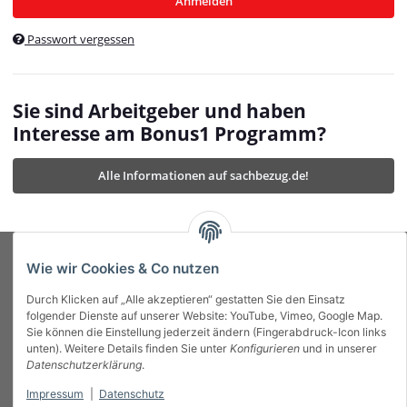
Anmelden
$currentTemplateDirFull
currentTemplateDirFullPath
:
Passwort vergessen
/var/www/vhosts/bonus1.de/html/templates/MyBeat/
$currentTemplateDirFullPath
currentThemeDir
:
templates/MyBeat/themes/mybeat/
$currentThemeDir
currentThemeDirFull
:
Sie sind Arbeitgeber und haben
https://bonus1.de/templates/MyBeat/themes/mybeat/
Interesse am Bonus1 Programm?
$currentThemeDirFull
dbgBarBody
:
$dbgBarBody
Alle Informationen auf sachbezug.de!
dbgBarHead
:
$dbgBarHead
deletedPositions
:
array (0)
$deletedPositions
device
:
Mobile_Detect
$device
Einstellungen
:
array (32)
$Einstellungen
FavourableShipping
:
null
$FavourableShipping
Wie wir Cookies & Co nutzen
favourableShippingString
:
$favourableShippingString
Durch Klicken auf „Alle akzeptieren“ gestatten Sie den Einsatz
Firma
:
JTL\Firma
$Firma
folgender Dienste auf unserer Website: YouTube, Vimeo, Google Map.
imageBaseURL
:
https://bonus1.de/
$imageBaseURL
Sie können die Einstellung jederzeit ändern (Fingerabdruck-Icon links
Das Bonus System mit echtem Mehrwert.
isAjax
:
false
$isAjax
unten). Weitere Details finden Sie unter
Konfigurieren
und in unserer
isFluidTemplate
:
false
$isFluidTemplate
Datenschutzerklärung
.
isMobile
:
true
$isMobile
Impressum
|
Datenschutz
Informationen
isNova
:
true
$isNova