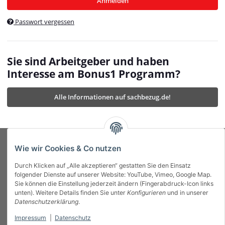
Anmelden
$currentTemplateDirFull
currentTemplateDirFullPath
:
Passwort vergessen
/var/www/vhosts/bonus1.de/html/templates/MyBeat/
$currentTemplateDirFullPath
currentThemeDir
:
templates/MyBeat/themes/mybeat/
$currentThemeDir
currentThemeDirFull
:
Sie sind Arbeitgeber und haben
https://bonus1.de/templates/MyBeat/themes/mybeat/
Interesse am Bonus1 Programm?
$currentThemeDirFull
dbgBarBody
:
$dbgBarBody
Alle Informationen auf sachbezug.de!
dbgBarHead
:
$dbgBarHead
deletedPositions
:
array (0)
$deletedPositions
device
:
Mobile_Detect
$device
Einstellungen
:
array (32)
$Einstellungen
FavourableShipping
:
null
$FavourableShipping
Wie wir Cookies & Co nutzen
favourableShippingString
:
$favourableShippingString
Durch Klicken auf „Alle akzeptieren“ gestatten Sie den Einsatz
Firma
:
JTL\Firma
$Firma
folgender Dienste auf unserer Website: YouTube, Vimeo, Google Map.
imageBaseURL
:
https://bonus1.de/
$imageBaseURL
Sie können die Einstellung jederzeit ändern (Fingerabdruck-Icon links
Das Bonus System mit echtem Mehrwert.
isAjax
:
false
$isAjax
unten). Weitere Details finden Sie unter
Konfigurieren
und in unserer
isFluidTemplate
:
false
$isFluidTemplate
Datenschutzerklärung
.
isMobile
:
true
$isMobile
Impressum
|
Datenschutz
Informationen
isNova
:
true
$isNova