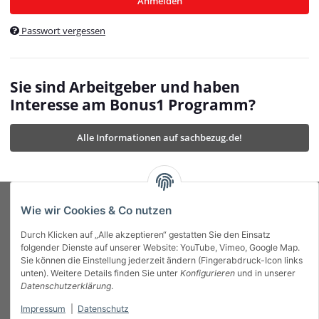
Anmelden
$currentTemplateDirFull
currentTemplateDirFullPath
:
Passwort vergessen
/var/www/vhosts/bonus1.de/html/templates/MyBeat/
$currentTemplateDirFullPath
currentThemeDir
:
templates/MyBeat/themes/mybeat/
$currentThemeDir
currentThemeDirFull
:
Sie sind Arbeitgeber und haben
https://bonus1.de/templates/MyBeat/themes/mybeat/
Interesse am Bonus1 Programm?
$currentThemeDirFull
dbgBarBody
:
$dbgBarBody
Alle Informationen auf sachbezug.de!
dbgBarHead
:
$dbgBarHead
deletedPositions
:
array (0)
$deletedPositions
device
:
Mobile_Detect
$device
Einstellungen
:
array (32)
$Einstellungen
FavourableShipping
:
null
$FavourableShipping
Wie wir Cookies & Co nutzen
favourableShippingString
:
$favourableShippingString
Durch Klicken auf „Alle akzeptieren“ gestatten Sie den Einsatz
Firma
:
JTL\Firma
$Firma
folgender Dienste auf unserer Website: YouTube, Vimeo, Google Map.
imageBaseURL
:
https://bonus1.de/
$imageBaseURL
Sie können die Einstellung jederzeit ändern (Fingerabdruck-Icon links
Das Bonus System mit echtem Mehrwert.
isAjax
:
false
$isAjax
unten). Weitere Details finden Sie unter
Konfigurieren
und in unserer
isFluidTemplate
:
false
$isFluidTemplate
Datenschutzerklärung
.
isMobile
:
true
$isMobile
Impressum
|
Datenschutz
Informationen
isNova
:
true
$isNova