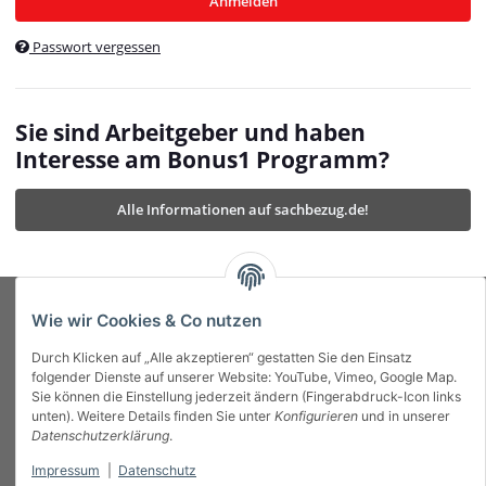
Anmelden
$currentTemplateDirFull
currentTemplateDirFullPath
:
Passwort vergessen
/var/www/vhosts/bonus1.de/html/templates/MyBeat/
$currentTemplateDirFullPath
currentThemeDir
:
templates/MyBeat/themes/mybeat/
$currentThemeDir
currentThemeDirFull
:
Sie sind Arbeitgeber und haben
https://bonus1.de/templates/MyBeat/themes/mybeat/
Interesse am Bonus1 Programm?
$currentThemeDirFull
dbgBarBody
:
$dbgBarBody
Alle Informationen auf sachbezug.de!
dbgBarHead
:
$dbgBarHead
deletedPositions
:
array (0)
$deletedPositions
device
:
Mobile_Detect
$device
Einstellungen
:
array (32)
$Einstellungen
FavourableShipping
:
null
$FavourableShipping
Wie wir Cookies & Co nutzen
favourableShippingString
:
$favourableShippingString
Durch Klicken auf „Alle akzeptieren“ gestatten Sie den Einsatz
Firma
:
JTL\Firma
$Firma
folgender Dienste auf unserer Website: YouTube, Vimeo, Google Map.
imageBaseURL
:
https://bonus1.de/
$imageBaseURL
Sie können die Einstellung jederzeit ändern (Fingerabdruck-Icon links
Das Bonus System mit echtem Mehrwert.
isAjax
:
false
$isAjax
unten). Weitere Details finden Sie unter
Konfigurieren
und in unserer
isFluidTemplate
:
false
$isFluidTemplate
Datenschutzerklärung
.
isMobile
:
true
$isMobile
Impressum
|
Datenschutz
Informationen
isNova
:
true
$isNova