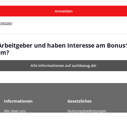
/MyBeat/
Anmelden
t/
rgessen
 Arbeitgeber und haben Interesse am Bonus
mm?
Alle Informationen auf sachbezug.de!
Informationen
Gesetzliches
Wir über uns
Nutzungsbedingungen
value="57dea16b9f8416b63152f4b7c9f2b939c7e68ed0779d63003a5fa979f256f9ad" />
Kontakt
Datenschutz
Versandinformationen
AGB