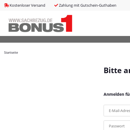
bms_tableItems
:
array (8)
Kostenloser Versand
Zahlung mit Gutschein-Guthaben
bNoIndex
:
false
boxes
:
array (4)
boxesLeftActive
:
false
bPreisverlauf
:
false
Brotnavi
:
array (1)
bs3CSSUpdateSRC
:
cCanonicalURL
:
https://bonus1.de/Philips-Hue-White-Ambiance-E27-
Startseite
cCSS_arr
:
array (2)
cJS_arr
:
array (21)
combinedCSS
:
asset/mybeat.css,plugin_css?v=1.0.0
Bitte 
consentItems
:
Illuminate\Support\Collection
countries
:
Illuminate\Support\Collection
cPluginCss_arr
:
array (5)
cPluginJsBody_arr
:
array (2)
Anmelden für
cPluginJsHead_arr
:
array (1)
cSessionID
:
1e4382fb90c92bf7e0f86acb6ac1432a
E-Mail-Adre
cShopName
:
Bonus1
currentTemplateDir
:
templates/MyBeat/
currentTemplateDirFull
:
https://bonus1.de/templates/MyBeat/
Passwort