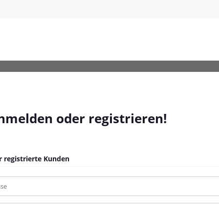
Viererpack-4x570lm-60W
anmelden oder registrieren!
 registrierte Kunden
sse