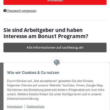
Anmelden
$currentTemplateDirFull
currentTemplateDirFullPath
:
Passwort vergessen
/var/www/vhosts/bonus1.de/html/templates/MyBeat/
$currentTemplateDirFullPath
currentThemeDir
:
templates/MyBeat/themes/mybeat/
$currentThemeDir
currentThemeDirFull
:
Sie sind Arbeitgeber und haben
https://bonus1.de/templates/MyBeat/themes/mybeat/
Interesse am Bonus1 Programm?
$currentThemeDirFull
dbgBarBody
:
$dbgBarBody
Alle Informationen auf sachbezug.de!
dbgBarHead
:
$dbgBarHead
deletedPositions
:
array (0)
$deletedPositions
device
:
Mobile_Detect
$device
Einstellungen
:
array (32)
$Einstellungen
FavourableShipping
:
null
$FavourableShipping
Wie wir Cookies & Co nutzen
favourableShippingString
:
$favourableShippingString
Durch Klicken auf „Alle akzeptieren“ gestatten Sie den Einsatz
Firma
:
JTL\Firma
$Firma
folgender Dienste auf unserer Website: YouTube, Vimeo, Google Map.
imageBaseURL
:
https://bonus1.de/
$imageBaseURL
Sie können die Einstellung jederzeit ändern (Fingerabdruck-Icon links
Das Bonus System mit echtem Mehrwert.
isAjax
:
false
$isAjax
unten). Weitere Details finden Sie unter
Konfigurieren
und in unserer
isFluidTemplate
:
false
$isFluidTemplate
Datenschutzerklärung
.
isMobile
:
true
$isMobile
Impressum
|
Datenschutz
Informationen
isNova
:
true
$isNova