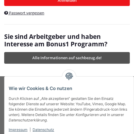
Anmelden
$currentTemplateDirFull
currentTemplateDirFullPath
:
Passwort vergessen
/var/www/vhosts/bonus1.de/html/templates/MyBeat/
$currentTemplateDirFullPath
currentThemeDir
:
templates/MyBeat/themes/mybeat/
$currentThemeDir
currentThemeDirFull
:
Sie sind Arbeitgeber und haben
https://bonus1.de/templates/MyBeat/themes/mybeat/
Interesse am Bonus1 Programm?
$currentThemeDirFull
dbgBarBody
:
$dbgBarBody
Alle Informationen auf sachbezug.de!
dbgBarHead
:
$dbgBarHead
deletedPositions
:
array (0)
$deletedPositions
device
:
Mobile_Detect
$device
Einstellungen
:
array (32)
$Einstellungen
FavourableShipping
:
null
$FavourableShipping
Wie wir Cookies & Co nutzen
favourableShippingString
:
$favourableShippingString
Durch Klicken auf „Alle akzeptieren“ gestatten Sie den Einsatz
Firma
:
JTL\Firma
$Firma
folgender Dienste auf unserer Website: YouTube, Vimeo, Google Map.
imageBaseURL
:
https://bonus1.de/
$imageBaseURL
Sie können die Einstellung jederzeit ändern (Fingerabdruck-Icon links
Das Bonus System mit echtem Mehrwert.
isAjax
:
false
$isAjax
unten). Weitere Details finden Sie unter
Konfigurieren
und in unserer
isFluidTemplate
:
false
$isFluidTemplate
Datenschutzerklärung
.
isMobile
:
true
$isMobile
Impressum
|
Datenschutz
Informationen
isNova
:
true
$isNova