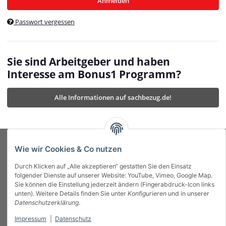
Anmelden
$currentTemplateDirFull
currentTemplateDirFullPath
:
Passwort vergessen
/var/www/vhosts/bonus1.de/html/templates/MyBeat/
$currentTemplateDirFullPath
currentThemeDir
:
templates/MyBeat/themes/mybeat/
$currentThemeDir
currentThemeDirFull
:
Sie sind Arbeitgeber und haben
https://bonus1.de/templates/MyBeat/themes/mybeat/
Interesse am Bonus1 Programm?
$currentThemeDirFull
dbgBarBody
:
$dbgBarBody
Alle Informationen auf sachbezug.de!
dbgBarHead
:
$dbgBarHead
deletedPositions
:
array (0)
$deletedPositions
device
:
Mobile_Detect
$device
Einstellungen
:
array (32)
$Einstellungen
FavourableShipping
:
null
$FavourableShipping
Wie wir Cookies & Co nutzen
favourableShippingString
:
$favourableShippingString
Durch Klicken auf „Alle akzeptieren“ gestatten Sie den Einsatz
Firma
:
JTL\Firma
$Firma
folgender Dienste auf unserer Website: YouTube, Vimeo, Google Map.
imageBaseURL
:
https://bonus1.de/
$imageBaseURL
Sie können die Einstellung jederzeit ändern (Fingerabdruck-Icon links
Das Bonus System mit echtem Mehrwert.
isAjax
:
false
$isAjax
unten). Weitere Details finden Sie unter
Konfigurieren
und in unserer
isFluidTemplate
:
false
$isFluidTemplate
Datenschutzerklärung
.
isMobile
:
true
$isMobile
Impressum
|
Datenschutz
Informationen
isNova
:
true
$isNova