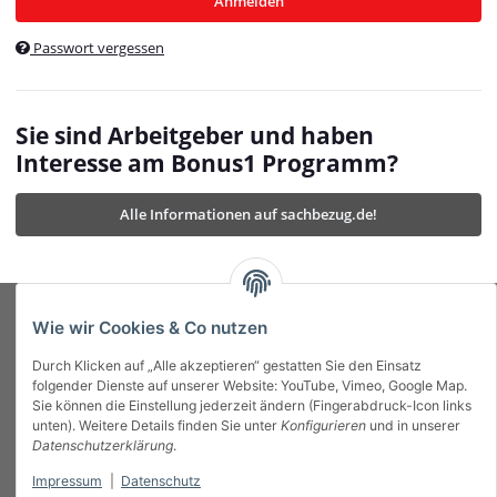
Anmelden
$currentTemplateDirFull
currentTemplateDirFullPath
:
Passwort vergessen
/var/www/vhosts/bonus1.de/html/templates/MyBeat/
$currentTemplateDirFullPath
currentThemeDir
:
templates/MyBeat/themes/mybeat/
$currentThemeDir
currentThemeDirFull
:
Sie sind Arbeitgeber und haben
https://bonus1.de/templates/MyBeat/themes/mybeat/
Interesse am Bonus1 Programm?
$currentThemeDirFull
dbgBarBody
:
$dbgBarBody
Alle Informationen auf sachbezug.de!
dbgBarHead
:
$dbgBarHead
deletedPositions
:
array (0)
$deletedPositions
device
:
Mobile_Detect
$device
Einstellungen
:
array (32)
$Einstellungen
FavourableShipping
:
null
$FavourableShipping
Wie wir Cookies & Co nutzen
favourableShippingString
:
$favourableShippingString
Durch Klicken auf „Alle akzeptieren“ gestatten Sie den Einsatz
Firma
:
JTL\Firma
$Firma
folgender Dienste auf unserer Website: YouTube, Vimeo, Google Map.
imageBaseURL
:
https://bonus1.de/
$imageBaseURL
Sie können die Einstellung jederzeit ändern (Fingerabdruck-Icon links
Das Bonus System mit echtem Mehrwert.
isAjax
:
false
$isAjax
unten). Weitere Details finden Sie unter
Konfigurieren
und in unserer
isFluidTemplate
:
false
$isFluidTemplate
Datenschutzerklärung
.
isMobile
:
true
$isMobile
Impressum
|
Datenschutz
Informationen
isNova
:
true
$isNova