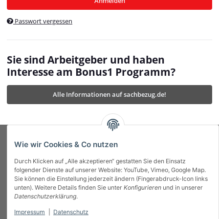
Anmelden
$currentTemplateDirFull
currentTemplateDirFullPath
:
Passwort vergessen
/var/www/vhosts/bonus1.de/html/templates/MyBeat/
$currentTemplateDirFullPath
currentThemeDir
:
templates/MyBeat/themes/mybeat/
$currentThemeDir
currentThemeDirFull
:
Sie sind Arbeitgeber und haben
https://bonus1.de/templates/MyBeat/themes/mybeat/
Interesse am Bonus1 Programm?
$currentThemeDirFull
dbgBarBody
:
$dbgBarBody
Alle Informationen auf sachbezug.de!
dbgBarHead
:
$dbgBarHead
deletedPositions
:
array (0)
$deletedPositions
device
:
Mobile_Detect
$device
Einstellungen
:
array (32)
$Einstellungen
FavourableShipping
:
null
$FavourableShipping
Wie wir Cookies & Co nutzen
favourableShippingString
:
$favourableShippingString
Durch Klicken auf „Alle akzeptieren“ gestatten Sie den Einsatz
Firma
:
JTL\Firma
$Firma
folgender Dienste auf unserer Website: YouTube, Vimeo, Google Map.
imageBaseURL
:
https://bonus1.de/
$imageBaseURL
Sie können die Einstellung jederzeit ändern (Fingerabdruck-Icon links
Das Bonus System mit echtem Mehrwert.
isAjax
:
false
$isAjax
unten). Weitere Details finden Sie unter
Konfigurieren
und in unserer
isFluidTemplate
:
false
$isFluidTemplate
Datenschutzerklärung
.
isMobile
:
true
$isMobile
Impressum
|
Datenschutz
Informationen
isNova
:
true
$isNova