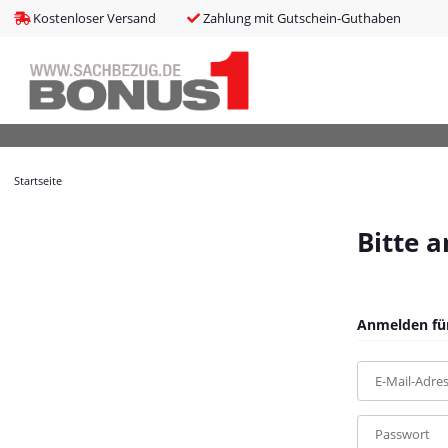
bms_tableItems
:
array (8)
Kostenloser Versand
Zahlung mit Gutschein-Guthaben
bNoIndex
:
false
boxes
:
array (4)
boxesLeftActive
:
false
bPreisverlauf
:
false
Brotnavi
:
array (1)
bs3CSSUpdateSRC
:
cCanonicalURL
:
https://bonus1.de/Telekom-Speedphone-32-ebenholz
Startseite
cCSS_arr
:
array (2)
cJS_arr
:
array (21)
combinedCSS
:
asset/mybeat.css,plugin_css?v=1.0.0
Bitte 
consentItems
:
Illuminate\Support\Collection
countries
:
Illuminate\Support\Collection
cPluginCss_arr
:
array (5)
cPluginJsBody_arr
:
array (2)
Anmelden für
cPluginJsHead_arr
:
array (1)
cSessionID
:
684eaf2060032809574e1179c13d1d77
E-Mail-Adre
cShopName
:
Bonus1
currentTemplateDir
:
templates/MyBeat/
currentTemplateDirFull
:
https://bonus1.de/templates/MyBeat/
Passwort