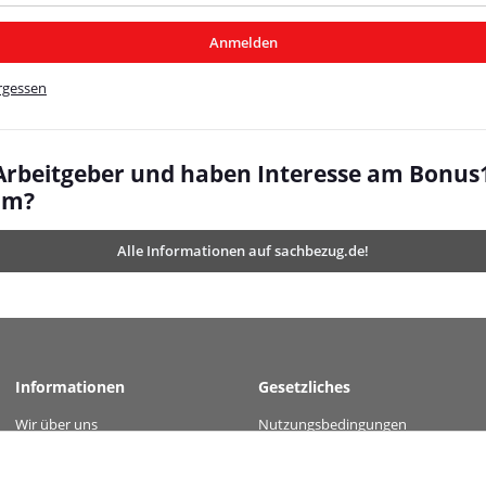
/MyBeat/
Anmelden
t/
rgessen
 Arbeitgeber und haben Interesse am Bonus
mm?
Alle Informationen auf sachbezug.de!
Informationen
Gesetzliches
Wir über uns
Nutzungsbedingungen
value="cad815cab5bac81226642b39ef0981ba1ffdecb362b1323cef375b2a4b6fc8a0" />
Kontakt
Datenschutz
Versandinformationen
AGB