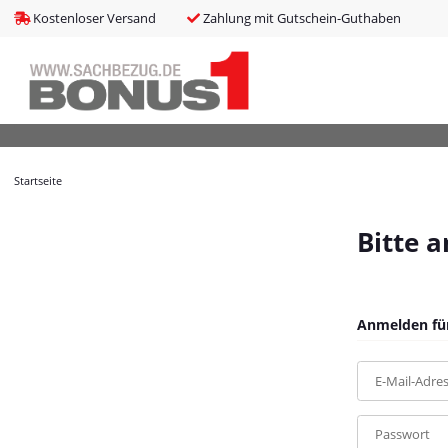
bms_tableItems
:
array (8)
Kostenloser Versand
Zahlung mit Gutschein-Guthaben
bNoIndex
:
false
boxes
:
array (4)
boxesLeftActive
:
false
bPreisverlauf
:
false
Brotnavi
:
array (1)
bs3CSSUpdateSRC
:
cCanonicalURL
:
https://bonus1.de/Tischplatte-aus-gehaertetem-Glas
Startseite
cCSS_arr
:
array (2)
cJS_arr
:
array (21)
combinedCSS
:
asset/mybeat.css,plugin_css?v=1.0.0
Bitte 
consentItems
:
Illuminate\Support\Collection
countries
:
Illuminate\Support\Collection
cPluginCss_arr
:
array (5)
cPluginJsBody_arr
:
array (2)
Anmelden für
cPluginJsHead_arr
:
array (1)
cSessionID
:
e9c97a8d9f2ca96da9933bb307dc2443
E-Mail-Adre
cShopName
:
Bonus1
currentTemplateDir
:
templates/MyBeat/
currentTemplateDirFull
:
https://bonus1.de/templates/MyBeat/
Passwort