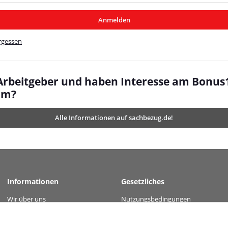
/MyBeat/
Anmelden
t/
rgessen
 Arbeitgeber und haben Interesse am Bonus
mm?
Alle Informationen auf sachbezug.de!
Informationen
Gesetzliches
Wir über uns
Nutzungsbedingungen
 value="2531c4ea4244eb267eda60acbf395fa51efe55be361b28a592142536e3523ce7" 
Kontakt
Datenschutz
Versandinformationen
AGB