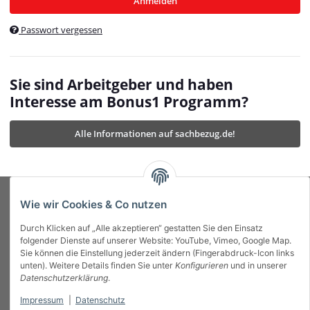
Anmelden
$currentTemplateDirFull
currentTemplateDirFullPath
:
Passwort vergessen
/var/www/vhosts/bonus1.de/html/templates/MyBeat/
$currentTemplateDirFullPath
currentThemeDir
:
templates/MyBeat/themes/mybeat/
$currentThemeDir
currentThemeDirFull
:
Sie sind Arbeitgeber und haben
https://bonus1.de/templates/MyBeat/themes/mybeat/
Interesse am Bonus1 Programm?
$currentThemeDirFull
dbgBarBody
:
$dbgBarBody
Alle Informationen auf sachbezug.de!
dbgBarHead
:
$dbgBarHead
deletedPositions
:
array (0)
$deletedPositions
device
:
Mobile_Detect
$device
Einstellungen
:
array (32)
$Einstellungen
FavourableShipping
:
null
$FavourableShipping
Wie wir Cookies & Co nutzen
favourableShippingString
:
$favourableShippingString
Durch Klicken auf „Alle akzeptieren“ gestatten Sie den Einsatz
Firma
:
JTL\Firma
$Firma
folgender Dienste auf unserer Website: YouTube, Vimeo, Google Map.
imageBaseURL
:
https://bonus1.de/
$imageBaseURL
Sie können die Einstellung jederzeit ändern (Fingerabdruck-Icon links
Das Bonus System mit echtem Mehrwert.
isAjax
:
false
$isAjax
unten). Weitere Details finden Sie unter
Konfigurieren
und in unserer
isFluidTemplate
:
false
$isFluidTemplate
Datenschutzerklärung
.
isMobile
:
true
$isMobile
Impressum
|
Datenschutz
Informationen
isNova
:
true
$isNova