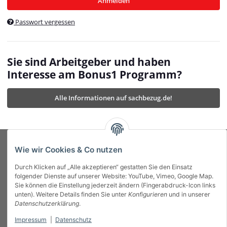
Anmelden
$currentTemplateDirFull
currentTemplateDirFullPath
:
Passwort vergessen
/var/www/vhosts/bonus1.de/html/templates/MyBeat/
$currentTemplateDirFullPath
currentThemeDir
:
templates/MyBeat/themes/mybeat/
$currentThemeDir
currentThemeDirFull
:
Sie sind Arbeitgeber und haben
https://bonus1.de/templates/MyBeat/themes/mybeat/
Interesse am Bonus1 Programm?
$currentThemeDirFull
dbgBarBody
:
$dbgBarBody
Alle Informationen auf sachbezug.de!
dbgBarHead
:
$dbgBarHead
deletedPositions
:
array (0)
$deletedPositions
device
:
Mobile_Detect
$device
Einstellungen
:
array (32)
$Einstellungen
FavourableShipping
:
null
$FavourableShipping
Wie wir Cookies & Co nutzen
favourableShippingString
:
$favourableShippingString
Durch Klicken auf „Alle akzeptieren“ gestatten Sie den Einsatz
Firma
:
JTL\Firma
$Firma
folgender Dienste auf unserer Website: YouTube, Vimeo, Google Map.
imageBaseURL
:
https://bonus1.de/
$imageBaseURL
Sie können die Einstellung jederzeit ändern (Fingerabdruck-Icon links
Das Bonus System mit echtem Mehrwert.
isAjax
:
false
$isAjax
unten). Weitere Details finden Sie unter
Konfigurieren
und in unserer
isFluidTemplate
:
false
$isFluidTemplate
Datenschutzerklärung
.
isMobile
:
true
$isMobile
Impressum
|
Datenschutz
Informationen
isNova
:
true
$isNova