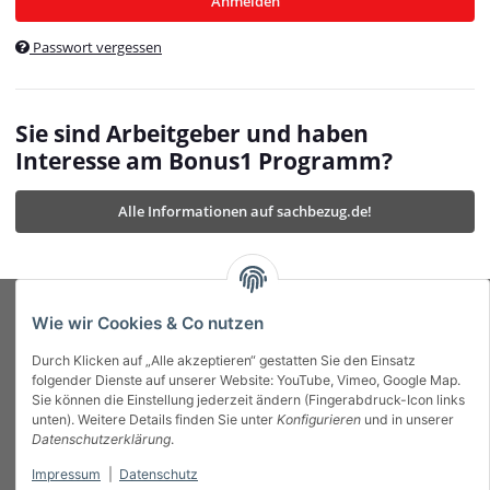
Anmelden
$currentTemplateDirFull
currentTemplateDirFullPath
:
Passwort vergessen
/var/www/vhosts/bonus1.de/html/templates/MyBeat/
$currentTemplateDirFullPath
currentThemeDir
:
templates/MyBeat/themes/mybeat/
$currentThemeDir
currentThemeDirFull
:
Sie sind Arbeitgeber und haben
https://bonus1.de/templates/MyBeat/themes/mybeat/
Interesse am Bonus1 Programm?
$currentThemeDirFull
dbgBarBody
:
$dbgBarBody
Alle Informationen auf sachbezug.de!
dbgBarHead
:
$dbgBarHead
deletedPositions
:
array (0)
$deletedPositions
device
:
Mobile_Detect
$device
Einstellungen
:
array (32)
$Einstellungen
FavourableShipping
:
null
$FavourableShipping
Wie wir Cookies & Co nutzen
favourableShippingString
:
$favourableShippingString
Durch Klicken auf „Alle akzeptieren“ gestatten Sie den Einsatz
Firma
:
JTL\Firma
$Firma
folgender Dienste auf unserer Website: YouTube, Vimeo, Google Map.
imageBaseURL
:
https://bonus1.de/
$imageBaseURL
Sie können die Einstellung jederzeit ändern (Fingerabdruck-Icon links
Das Bonus System mit echtem Mehrwert.
isAjax
:
false
$isAjax
unten). Weitere Details finden Sie unter
Konfigurieren
und in unserer
isFluidTemplate
:
false
$isFluidTemplate
Datenschutzerklärung
.
isMobile
:
true
$isMobile
Impressum
|
Datenschutz
Informationen
isNova
:
true
$isNova