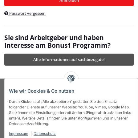
Anmelden
$currentTemplateDirFull
currentTemplateDirFullPath
:
Passwort vergessen
/var/www/vhosts/bonus1.de/html/templates/MyBeat/
$currentTemplateDirFullPath
currentThemeDir
:
templates/MyBeat/themes/mybeat/
$currentThemeDir
currentThemeDirFull
:
Sie sind Arbeitgeber und haben
https://bonus1.de/templates/MyBeat/themes/mybeat/
Interesse am Bonus1 Programm?
$currentThemeDirFull
dbgBarBody
:
$dbgBarBody
Alle Informationen auf sachbezug.de!
dbgBarHead
:
$dbgBarHead
deletedPositions
:
array (0)
$deletedPositions
device
:
Mobile_Detect
$device
Einstellungen
:
array (32)
$Einstellungen
FavourableShipping
:
null
$FavourableShipping
Wie wir Cookies & Co nutzen
favourableShippingString
:
$favourableShippingString
Durch Klicken auf „Alle akzeptieren“ gestatten Sie den Einsatz
Firma
:
JTL\Firma
$Firma
folgender Dienste auf unserer Website: YouTube, Vimeo, Google Map.
imageBaseURL
:
https://bonus1.de/
$imageBaseURL
Sie können die Einstellung jederzeit ändern (Fingerabdruck-Icon links
Das Bonus System mit echtem Mehrwert.
isAjax
:
false
$isAjax
unten). Weitere Details finden Sie unter
Konfigurieren
und in unserer
isFluidTemplate
:
false
$isFluidTemplate
Datenschutzerklärung
.
isMobile
:
true
$isMobile
Impressum
|
Datenschutz
Informationen
isNova
:
true
$isNova