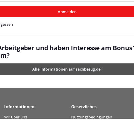
/MyBeat/
Anmelden
t/
rgessen
 Arbeitgeber und haben Interesse am Bonus
mm?
Alle Informationen auf sachbezug.de!
Informationen
Gesetzliches
Wir über uns
Nutzungsbedingungen
value="b976b7ae7a1223c07fa86d414d4f8cf4e98e073262af33394e0cf660bdb2621c" />
Kontakt
Datenschutz
Versandinformationen
AGB