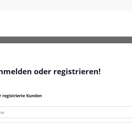
-Grau-Poly-Rattan_35
anmelden oder registrieren!
 registrierte Kunden
sse