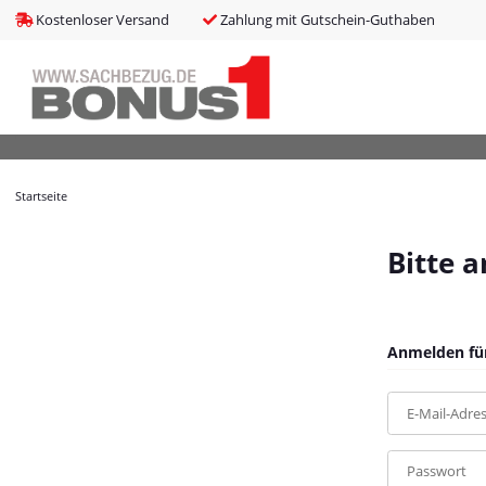
bms_tableItems
:
array (8)
Kostenloser Versand
Zahlung mit Gutschein-Guthaben
bNoIndex
:
false
boxes
:
array (4)
boxesLeftActive
:
false
bPreisverlauf
:
false
Brotnavi
:
array (1)
bs3CSSUpdateSRC
:
cCanonicalURL
:
https://bonus1.de/3-tlg-Garten-Essgruppe-mit-Kissen
Startseite
cCSS_arr
:
array (2)
cJS_arr
:
array (21)
combinedCSS
:
asset/mybeat.css,plugin_css?v=1.0.0
Bitte 
consentItems
:
Illuminate\Support\Collection
countries
:
Illuminate\Support\Collection
cPluginCss_arr
:
array (5)
cPluginJsBody_arr
:
array (2)
Anmelden für
cPluginJsHead_arr
:
array (1)
cSessionID
:
6abb08e2c8e0c7cfdf9e2ec1655315d9
E-Mail-Adre
cShopName
:
Bonus1
currentTemplateDir
:
templates/MyBeat/
currentTemplateDirFull
:
https://bonus1.de/templates/MyBeat/
Passwort