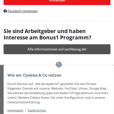
Anmelden
$currentTemplateDirFull
currentTemplateDirFullPath
:
Passwort vergessen
/var/www/vhosts/bonus1.de/html/templates/MyBeat/
$currentTemplateDirFullPath
currentThemeDir
:
templates/MyBeat/themes/mybeat/
$currentThemeDir
currentThemeDirFull
:
Sie sind Arbeitgeber und haben
https://bonus1.de/templates/MyBeat/themes/mybeat/
Interesse am Bonus1 Programm?
$currentThemeDirFull
dbgBarBody
:
$dbgBarBody
Alle Informationen auf sachbezug.de!
dbgBarHead
:
$dbgBarHead
deletedPositions
:
array (0)
$deletedPositions
device
:
Mobile_Detect
$device
Einstellungen
:
array (32)
$Einstellungen
FavourableShipping
:
null
$FavourableShipping
Wie wir Cookies & Co nutzen
favourableShippingString
:
$favourableShippingString
Durch Klicken auf „Alle akzeptieren“ gestatten Sie den Einsatz
Firma
:
JTL\Firma
$Firma
folgender Dienste auf unserer Website: YouTube, Vimeo, Google Map.
imageBaseURL
:
https://bonus1.de/
$imageBaseURL
Sie können die Einstellung jederzeit ändern (Fingerabdruck-Icon links
Das Bonus System mit echtem Mehrwert.
isAjax
:
false
$isAjax
unten). Weitere Details finden Sie unter
Konfigurieren
und in unserer
isFluidTemplate
:
false
$isFluidTemplate
Datenschutzerklärung
.
isMobile
:
true
$isMobile
Impressum
|
Datenschutz
Informationen
isNova
:
true
$isNova