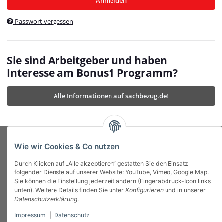
Anmelden
$currentTemplateDirFull
currentTemplateDirFullPath
:
Passwort vergessen
/var/www/vhosts/bonus1.de/html/templates/MyBeat/
$currentTemplateDirFullPath
currentThemeDir
:
templates/MyBeat/themes/mybeat/
$currentThemeDir
currentThemeDirFull
:
Sie sind Arbeitgeber und haben
https://bonus1.de/templates/MyBeat/themes/mybeat/
Interesse am Bonus1 Programm?
$currentThemeDirFull
dbgBarBody
:
$dbgBarBody
Alle Informationen auf sachbezug.de!
dbgBarHead
:
$dbgBarHead
deletedPositions
:
array (0)
$deletedPositions
device
:
Mobile_Detect
$device
Einstellungen
:
array (32)
$Einstellungen
FavourableShipping
:
null
$FavourableShipping
Wie wir Cookies & Co nutzen
favourableShippingString
:
$favourableShippingString
Durch Klicken auf „Alle akzeptieren“ gestatten Sie den Einsatz
Firma
:
JTL\Firma
$Firma
folgender Dienste auf unserer Website: YouTube, Vimeo, Google Map.
imageBaseURL
:
https://bonus1.de/
$imageBaseURL
Sie können die Einstellung jederzeit ändern (Fingerabdruck-Icon links
Das Bonus System mit echtem Mehrwert.
isAjax
:
false
$isAjax
unten). Weitere Details finden Sie unter
Konfigurieren
und in unserer
isFluidTemplate
:
false
$isFluidTemplate
Datenschutzerklärung
.
isMobile
:
true
$isMobile
Impressum
|
Datenschutz
Informationen
isNova
:
true
$isNova