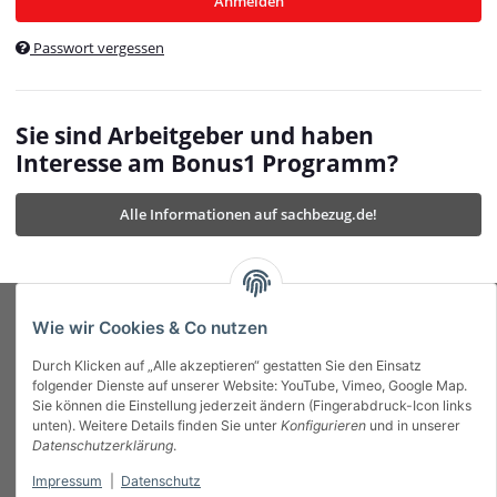
Anmelden
$currentTemplateDirFull
currentTemplateDirFullPath
:
Passwort vergessen
/var/www/vhosts/bonus1.de/html/templates/MyBeat/
$currentTemplateDirFullPath
currentThemeDir
:
templates/MyBeat/themes/mybeat/
$currentThemeDir
currentThemeDirFull
:
Sie sind Arbeitgeber und haben
https://bonus1.de/templates/MyBeat/themes/mybeat/
Interesse am Bonus1 Programm?
$currentThemeDirFull
dbgBarBody
:
$dbgBarBody
Alle Informationen auf sachbezug.de!
dbgBarHead
:
$dbgBarHead
deletedPositions
:
array (0)
$deletedPositions
device
:
Mobile_Detect
$device
Einstellungen
:
array (32)
$Einstellungen
FavourableShipping
:
null
$FavourableShipping
Wie wir Cookies & Co nutzen
favourableShippingString
:
$favourableShippingString
Durch Klicken auf „Alle akzeptieren“ gestatten Sie den Einsatz
Firma
:
JTL\Firma
$Firma
folgender Dienste auf unserer Website: YouTube, Vimeo, Google Map.
imageBaseURL
:
https://bonus1.de/
$imageBaseURL
Sie können die Einstellung jederzeit ändern (Fingerabdruck-Icon links
Das Bonus System mit echtem Mehrwert.
isAjax
:
false
$isAjax
unten). Weitere Details finden Sie unter
Konfigurieren
und in unserer
isFluidTemplate
:
false
$isFluidTemplate
Datenschutzerklärung
.
isMobile
:
true
$isMobile
Impressum
|
Datenschutz
Informationen
isNova
:
true
$isNova