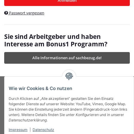
Anmelden
$currentTemplateDirFull
currentTemplateDirFullPath
:
Passwort vergessen
/var/www/vhosts/bonus1.de/html/templates/MyBeat/
$currentTemplateDirFullPath
currentThemeDir
:
templates/MyBeat/themes/mybeat/
$currentThemeDir
currentThemeDirFull
:
Sie sind Arbeitgeber und haben
https://bonus1.de/templates/MyBeat/themes/mybeat/
Interesse am Bonus1 Programm?
$currentThemeDirFull
dbgBarBody
:
$dbgBarBody
Alle Informationen auf sachbezug.de!
dbgBarHead
:
$dbgBarHead
deletedPositions
:
array (0)
$deletedPositions
device
:
Mobile_Detect
$device
Einstellungen
:
array (32)
$Einstellungen
FavourableShipping
:
null
$FavourableShipping
Wie wir Cookies & Co nutzen
favourableShippingString
:
$favourableShippingString
Durch Klicken auf „Alle akzeptieren“ gestatten Sie den Einsatz
Firma
:
JTL\Firma
$Firma
folgender Dienste auf unserer Website: YouTube, Vimeo, Google Map.
imageBaseURL
:
https://bonus1.de/
$imageBaseURL
Sie können die Einstellung jederzeit ändern (Fingerabdruck-Icon links
Das Bonus System mit echtem Mehrwert.
isAjax
:
false
$isAjax
unten). Weitere Details finden Sie unter
Konfigurieren
und in unserer
isFluidTemplate
:
false
$isFluidTemplate
Datenschutzerklärung
.
isMobile
:
true
$isMobile
Impressum
|
Datenschutz
Informationen
isNova
:
true
$isNova