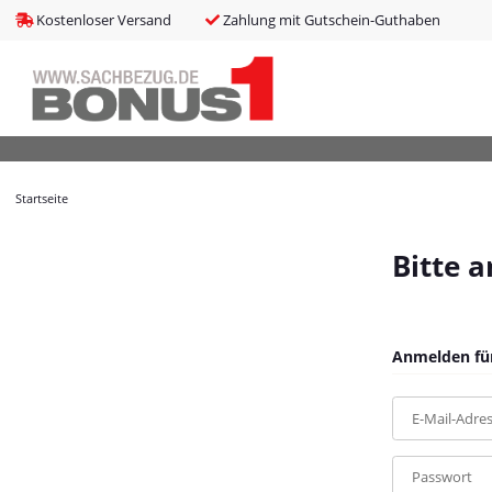
bms_tableItems
:
array (8)
Kostenloser Versand
Zahlung mit Gutschein-Guthaben
bNoIndex
:
false
boxes
:
array (4)
boxesLeftActive
:
false
bPreisverlauf
:
false
Brotnavi
:
array (1)
bs3CSSUpdateSRC
:
cCanonicalURL
:
https://bonus1.de/Stuhlkissen-4-Stk-Marineblau-40x
Startseite
cCSS_arr
:
array (2)
cJS_arr
:
array (21)
combinedCSS
:
asset/mybeat.css,plugin_css?v=1.0.0
Bitte 
consentItems
:
Illuminate\Support\Collection
countries
:
Illuminate\Support\Collection
cPluginCss_arr
:
array (5)
cPluginJsBody_arr
:
array (2)
Anmelden für
cPluginJsHead_arr
:
array (1)
cSessionID
:
5ab637d7001af8c80f8d8b21ba00b7b7
E-Mail-Adre
cShopName
:
Bonus1
currentTemplateDir
:
templates/MyBeat/
currentTemplateDirFull
:
https://bonus1.de/templates/MyBeat/
Passwort