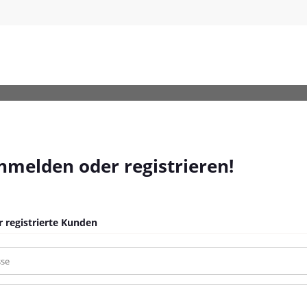
40x7-cm-Oxford-Gewebe
anmelden oder registrieren!
 registrierte Kunden
sse