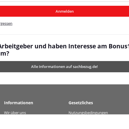
/MyBeat/
Anmelden
t/
rgessen
 Arbeitgeber und haben Interesse am Bonus
mm?
Alle Informationen auf sachbezug.de!
Informationen
Gesetzliches
Wir über uns
Nutzungsbedingungen
 value="ee311f00f0319aa63c22f5c8c8a3ba77a5448dc38ecb9ab65277861e0049dd84" /
Kontakt
Datenschutz
Versandinformationen
AGB