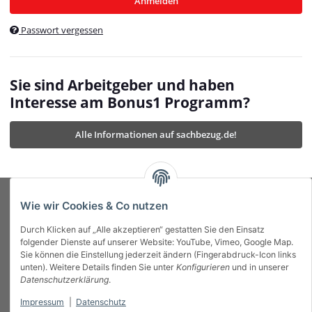
Anmelden
$currentTemplateDirFull
currentTemplateDirFullPath
:
Passwort vergessen
/var/www/vhosts/bonus1.de/html/templates/MyBeat/
$currentTemplateDirFullPath
currentThemeDir
:
templates/MyBeat/themes/mybeat/
$currentThemeDir
currentThemeDirFull
:
Sie sind Arbeitgeber und haben
https://bonus1.de/templates/MyBeat/themes/mybeat/
Interesse am Bonus1 Programm?
$currentThemeDirFull
dbgBarBody
:
$dbgBarBody
Alle Informationen auf sachbezug.de!
dbgBarHead
:
$dbgBarHead
deletedPositions
:
array (0)
$deletedPositions
device
:
Mobile_Detect
$device
Einstellungen
:
array (32)
$Einstellungen
FavourableShipping
:
null
$FavourableShipping
Wie wir Cookies & Co nutzen
favourableShippingString
:
$favourableShippingString
Durch Klicken auf „Alle akzeptieren“ gestatten Sie den Einsatz
Firma
:
JTL\Firma
$Firma
folgender Dienste auf unserer Website: YouTube, Vimeo, Google Map.
imageBaseURL
:
https://bonus1.de/
$imageBaseURL
Sie können die Einstellung jederzeit ändern (Fingerabdruck-Icon links
Das Bonus System mit echtem Mehrwert.
isAjax
:
false
$isAjax
unten). Weitere Details finden Sie unter
Konfigurieren
und in unserer
isFluidTemplate
:
false
$isFluidTemplate
Datenschutzerklärung
.
isMobile
:
true
$isMobile
Impressum
|
Datenschutz
Informationen
isNova
:
true
$isNova