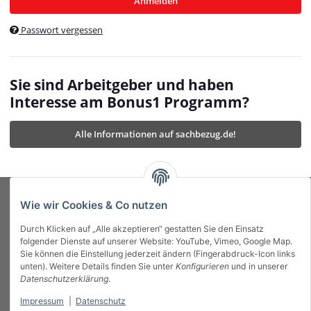
Anmelden
$currentTemplateDirFull
currentTemplateDirFullPath
:
Passwort vergessen
/var/www/vhosts/bonus1.de/html/templates/MyBeat/
$currentTemplateDirFullPath
currentThemeDir
:
templates/MyBeat/themes/mybeat/
$currentThemeDir
currentThemeDirFull
:
Sie sind Arbeitgeber und haben
https://bonus1.de/templates/MyBeat/themes/mybeat/
Interesse am Bonus1 Programm?
$currentThemeDirFull
dbgBarBody
:
$dbgBarBody
Alle Informationen auf sachbezug.de!
dbgBarHead
:
$dbgBarHead
deletedPositions
:
array (0)
$deletedPositions
device
:
Mobile_Detect
$device
Einstellungen
:
array (32)
$Einstellungen
FavourableShipping
:
null
$FavourableShipping
Wie wir Cookies & Co nutzen
favourableShippingString
:
$favourableShippingString
Durch Klicken auf „Alle akzeptieren“ gestatten Sie den Einsatz
Firma
:
JTL\Firma
$Firma
folgender Dienste auf unserer Website: YouTube, Vimeo, Google Map.
imageBaseURL
:
https://bonus1.de/
$imageBaseURL
Sie können die Einstellung jederzeit ändern (Fingerabdruck-Icon links
Das Bonus System mit echtem Mehrwert.
isAjax
:
false
$isAjax
unten). Weitere Details finden Sie unter
Konfigurieren
und in unserer
isFluidTemplate
:
false
$isFluidTemplate
Datenschutzerklärung
.
isMobile
:
true
$isMobile
Impressum
|
Datenschutz
Informationen
isNova
:
true
$isNova