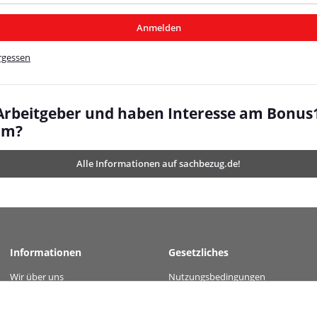
/MyBeat/
Anmelden
t/
rgessen
 Arbeitgeber und haben Interesse am Bonus
mm?
Alle Informationen auf sachbezug.de!
Informationen
Gesetzliches
Wir über uns
Nutzungsbedingungen
 value="9dbfbac19929c399fbb9b8460eb3789a66742b2f120490f5dc6e2763076b5779" /
Kontakt
Datenschutz
Versandinformationen
AGB