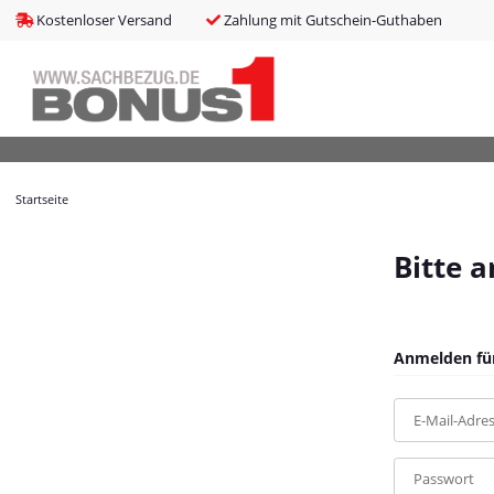
bms_tableItems
:
array (8)
Kostenloser Versand
Zahlung mit Gutschein-Guthaben
bNoIndex
:
false
boxes
:
array (4)
boxesLeftActive
:
false
bPreisverlauf
:
false
Brotnavi
:
array (1)
bs3CSSUpdateSRC
:
cCanonicalURL
:
https://bonus1.de/JABRA-BIZ-2400-II-QD-binaural-NC
Startseite
cCSS_arr
:
array (2)
cJS_arr
:
array (21)
combinedCSS
:
asset/mybeat.css,plugin_css?v=1.0.0
Bitte 
consentItems
:
Illuminate\Support\Collection
countries
:
Illuminate\Support\Collection
cPluginCss_arr
:
array (5)
cPluginJsBody_arr
:
array (2)
Anmelden für
cPluginJsHead_arr
:
array (1)
cSessionID
:
5e5fb28b27ef9ea987b94bd2dc31ab54
E-Mail-Adre
cShopName
:
Bonus1
currentTemplateDir
:
templates/MyBeat/
currentTemplateDirFull
:
https://bonus1.de/templates/MyBeat/
Passwort