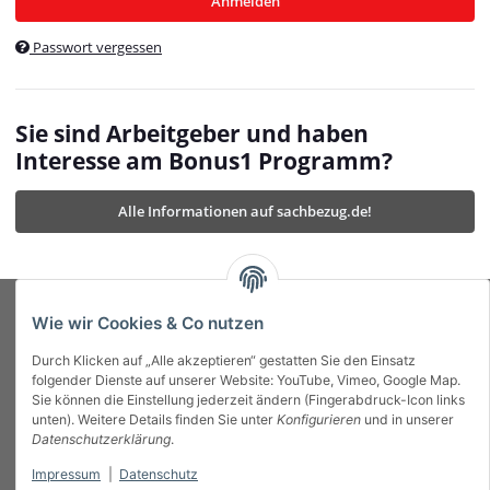
Anmelden
$currentTemplateDirFull
currentTemplateDirFullPath
:
Passwort vergessen
/var/www/vhosts/bonus1.de/html/templates/MyBeat/
$currentTemplateDirFullPath
currentThemeDir
:
templates/MyBeat/themes/mybeat/
$currentThemeDir
currentThemeDirFull
:
Sie sind Arbeitgeber und haben
https://bonus1.de/templates/MyBeat/themes/mybeat/
Interesse am Bonus1 Programm?
$currentThemeDirFull
dbgBarBody
:
$dbgBarBody
Alle Informationen auf sachbezug.de!
dbgBarHead
:
$dbgBarHead
deletedPositions
:
array (0)
$deletedPositions
device
:
Mobile_Detect
$device
Einstellungen
:
array (32)
$Einstellungen
FavourableShipping
:
null
$FavourableShipping
Wie wir Cookies & Co nutzen
favourableShippingString
:
$favourableShippingString
Durch Klicken auf „Alle akzeptieren“ gestatten Sie den Einsatz
Firma
:
JTL\Firma
$Firma
folgender Dienste auf unserer Website: YouTube, Vimeo, Google Map.
imageBaseURL
:
https://bonus1.de/
$imageBaseURL
Sie können die Einstellung jederzeit ändern (Fingerabdruck-Icon links
Das Bonus System mit echtem Mehrwert.
isAjax
:
false
$isAjax
unten). Weitere Details finden Sie unter
Konfigurieren
und in unserer
isFluidTemplate
:
false
$isFluidTemplate
Datenschutzerklärung
.
isMobile
:
true
$isMobile
Impressum
|
Datenschutz
Informationen
isNova
:
true
$isNova