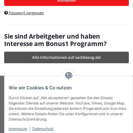
Anmelden
$currentTemplateDirFull
currentTemplateDirFullPath
:
Passwort vergessen
/var/www/vhosts/bonus1.de/html/templates/MyBeat/
$currentTemplateDirFullPath
currentThemeDir
:
templates/MyBeat/themes/mybeat/
$currentThemeDir
currentThemeDirFull
:
Sie sind Arbeitgeber und haben
https://bonus1.de/templates/MyBeat/themes/mybeat/
Interesse am Bonus1 Programm?
$currentThemeDirFull
dbgBarBody
:
$dbgBarBody
Alle Informationen auf sachbezug.de!
dbgBarHead
:
$dbgBarHead
deletedPositions
:
array (0)
$deletedPositions
device
:
Mobile_Detect
$device
Einstellungen
:
array (32)
$Einstellungen
FavourableShipping
:
null
$FavourableShipping
Wie wir Cookies & Co nutzen
favourableShippingString
:
$favourableShippingString
Durch Klicken auf „Alle akzeptieren“ gestatten Sie den Einsatz
Firma
:
JTL\Firma
$Firma
folgender Dienste auf unserer Website: YouTube, Vimeo, Google Map.
imageBaseURL
:
https://bonus1.de/
$imageBaseURL
Sie können die Einstellung jederzeit ändern (Fingerabdruck-Icon links
Das Bonus System mit echtem Mehrwert.
isAjax
:
false
$isAjax
unten). Weitere Details finden Sie unter
Konfigurieren
und in unserer
isFluidTemplate
:
false
$isFluidTemplate
Datenschutzerklärung
.
isMobile
:
true
$isMobile
Impressum
|
Datenschutz
Informationen
isNova
:
true
$isNova