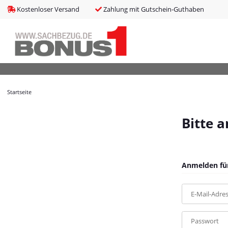
bms_tableItems
:
array (8)
Kostenloser Versand
Zahlung mit Gutschein-Guthaben
bNoIndex
:
false
boxes
:
array (4)
boxesLeftActive
:
false
bPreisverlauf
:
false
Brotnavi
:
array (1)
bs3CSSUpdateSRC
:
cCanonicalURL
:
https://bonus1.de/Outdoor-Teppich-Grau-O200-cm-PP
Startseite
cCSS_arr
:
array (2)
cJS_arr
:
array (21)
combinedCSS
:
asset/mybeat.css,plugin_css?v=1.0.0
Bitte 
consentItems
:
Illuminate\Support\Collection
countries
:
Illuminate\Support\Collection
cPluginCss_arr
:
array (5)
cPluginJsBody_arr
:
array (2)
Anmelden für
cPluginJsHead_arr
:
array (1)
cSessionID
:
0f7da5f701e416b3ca8f5330118b30ab
E-Mail-Adre
cShopName
:
Bonus1
currentTemplateDir
:
templates/MyBeat/
currentTemplateDirFull
:
https://bonus1.de/templates/MyBeat/
Passwort