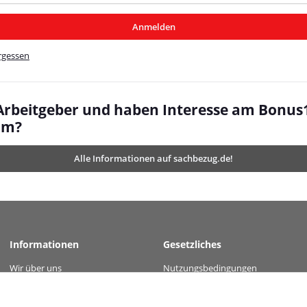
/MyBeat/
Anmelden
t/
rgessen
 Arbeitgeber und haben Interesse am Bonus
mm?
Alle Informationen auf sachbezug.de!
Informationen
Gesetzliches
Wir über uns
Nutzungsbedingungen
 value="911e2b12fb272c4068926224d2f3ae6b847c2ee55e13ef90f66770ed503c1a66" /
Kontakt
Datenschutz
Versandinformationen
AGB