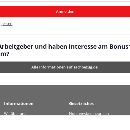
/MyBeat/
Anmelden
t/
rgessen
 Arbeitgeber und haben Interesse am Bonus
mm?
Alle Informationen auf sachbezug.de!
Informationen
Gesetzliches
Wir über uns
Nutzungsbedingungen
 value="96dae04946f87608a6059ad3258c9144830c0e64aed1496195444c4c9333a524"
Kontakt
Datenschutz
Versandinformationen
AGB