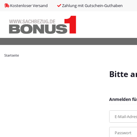
bms_tableItems
:
array (8)
Kostenloser Versand
Zahlung mit Gutschein-Guthaben
bNoIndex
:
false
boxes
:
array (4)
boxesLeftActive
:
false
bPreisverlauf
:
false
Brotnavi
:
array (1)
bs3CSSUpdateSRC
:
cCanonicalURL
:
https://bonus1.de/Outdoor-Teppich-Schwarz-O160-cm
Startseite
cCSS_arr
:
array (2)
cJS_arr
:
array (21)
combinedCSS
:
asset/mybeat.css,plugin_css?v=1.0.0
Bitte 
consentItems
:
Illuminate\Support\Collection
countries
:
Illuminate\Support\Collection
cPluginCss_arr
:
array (5)
cPluginJsBody_arr
:
array (2)
Anmelden für
cPluginJsHead_arr
:
array (1)
cSessionID
:
f0db24b7fdd6b3970eada7a4197125b2
E-Mail-Adre
cShopName
:
Bonus1
currentTemplateDir
:
templates/MyBeat/
currentTemplateDirFull
:
https://bonus1.de/templates/MyBeat/
Passwort